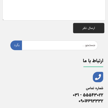
بگرد
ارتباط با ما
شماره تماس
55543022 - 031
09016693332