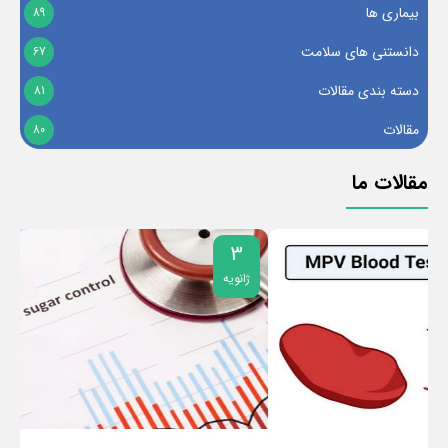
بیماری ها
89
دانستنی های سلامت
67
دسته بندی مقالات
81
مقالات
80
مقالات ما
3
ژانویه
ژ