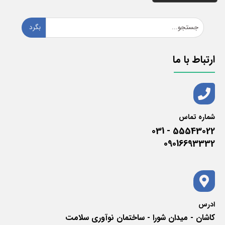
بگرد
ارتباط با ما
شماره تماس
55543022 - 031
09016693332
ادرس
کاشان - میدان شورا - ساختمان نوآوری سلامت