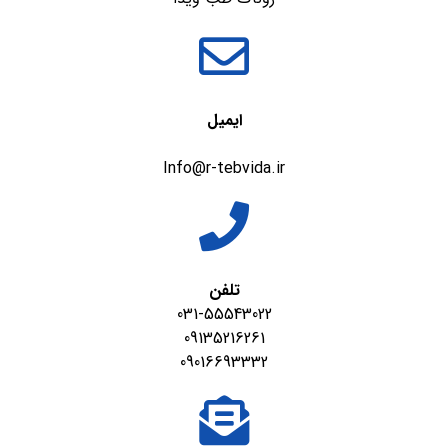
ایمیل
Info@r-tebvida.ir
تلفن
031-55543022
09135216261
09016693332