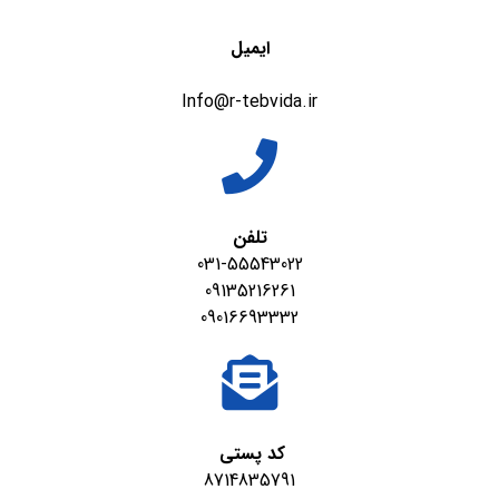
ایمیل
Info@r-tebvida.ir
تلفن
031-55543022
09135216261
09016693332
کد پستی
8714835791