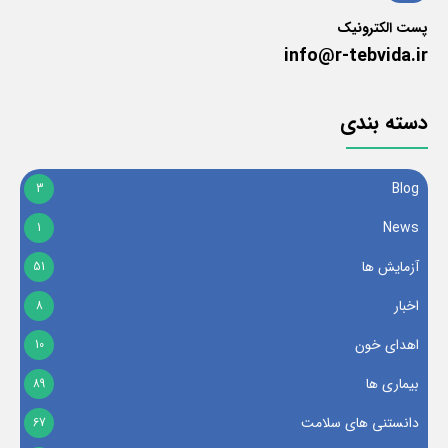
پست الکترونیک
info@r-tebvida.ir
دسته بندی
Blog
3
News
1
آزمایش ها
51
اخبار
8
اهدای خون
10
بیماری ها
89
دانستنی های سلامت
67