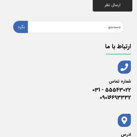
بگرد
ارتباط با ما
شماره تماس
55543022 - 031
09016693332
ادرس