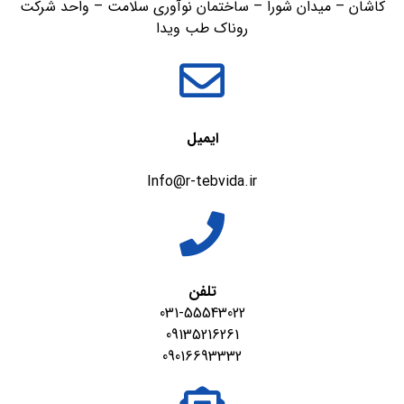
کاشان – میدان شورا – ساختمان نوآوری سلامت – واحد شرکت
روناک طب ویدا
ایمیل
Info@r-tebvida.ir
تلفن
031-55543022
09135216261
09016693332