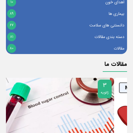
اهدای خون
10
بیماری ها
89
دانستنی های سلامت
67
دسته بندی مقالات
81
مقالات
80
مقالات ما
3
ژانویه
ژ