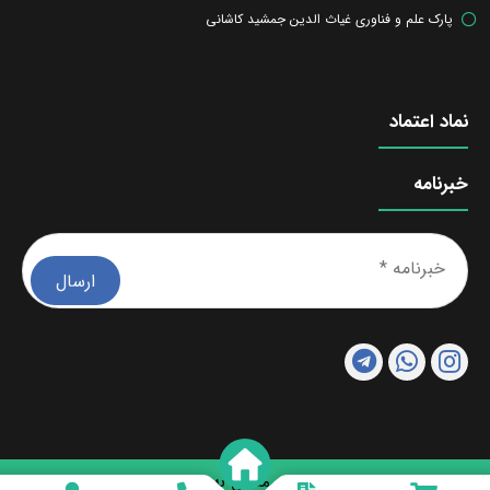
پارک علم و فناوری غیاث الدین جمشید کاشانی
نماد اعتماد
خبرنامه
خبرن
*
تمامی حقوق این وب سایت متعلق به شرکت روناک طب ویدا می