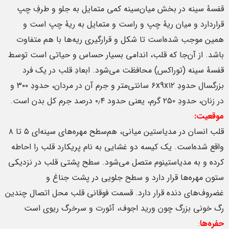
قفسهٔ سینه در بخش میان‌سینه کمی متمایل به جلو و طرفِ چپ
قراردارد و میان ریهٔ چپ و راست و متمایل به ریهٔ چپ است و
همین موجب شده‌است تا شکل و قرارگیری ریه‌ها با هم متفاوت
باشد. از آن‌جا که قلب، اندامی بسیار حساس و حیاتی است توسط
قفسهٔ سینه (توراکس) محافظت می‌شود. ابعادِ قلب در یک فرد
بزرگسال حدودِ ۶x9x۱۲ سانتی‌متر و جرم آن در مردان، حدودِ ۳۰۰ و
در زنان، حدودِ ۲۵۰ گرم، یعنی حدود ۰٫۴ درصد جرم کل بدن است.
موقعیت:
قلب انسان در مدیاستین میانی، هم‌سطح مهره‌های سینه‌ای ۵ تا ۸
واقع شده‌است. یک کیسه دو غشایی به نام پریکارد قلب را احاطه
کرده و به مدیاستینوم متصل می‌شود. سطح پشتی قلب در نزدیکی
ستون مهره‌ها قرار دارد و سطح جلویی در پشت جناغ و
غضروف‌های دنده قرار دارد. قسمت فوقانی قلب محل اتصال چندین
رگ خونی بزرگ چون ورید اجوف، آئورت و سرخرگ ریوی است
حفره‌ها
: