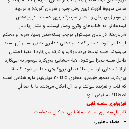
شاملِ دریچهٔ آئورت (بین بطن چپ و شریان آئورت) و دریچه
پولمونر (بین بطن راست و سرخرگ ریوی هستند. دریچه‌های
نیمه‌هلالی به طناب‌های وتری وصل نیستند و فشار زیاد در
شریان‌ها، در پایان سیستول موجبِ بسته‌شدن بسیار سریع و محکم
آن‌ها می‌شود، درحالی‌که دریچه‌های دهلیزی-بطنی بسیار نرم بسته
می‌شوند. قلب توسط پردهٔ دولایه و نازک پری‌کارد از بقیهٔ احشای
داخل سینه مجزا می‌شود. لایهٔ احشایی پری‌کارد موسوم به اپی‌کارد
از لایهٔ جداری آن به‌وسیلهٔ فضای پری‌کاردی جدا می‌شود. کیسهٔ
پری‌کارد، به‌طورِ طبیعی، محتوی ۵ تا ۳۰ میلی‌لیتر مایع شفافی است
که قلب را لغزنده می‌کند و به آن امکان می‌دهد تا با حداقّلِ
اصطکاک منقبض شود.
فیزیولوژی عضله قلبی:
قلب از سه نوع عمده عضلهٔ قلبی تشکیل شده‌است
عضله دهلیزی