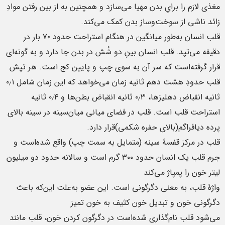
مغذی لازم را برایِ بدن مهیا می‌سازد و همچنین به از بین رفتن موادِ
زائد ناشی از سوخت‌وساز بدن کمک می‌کند.
قلب انسان به‌طور میانگین در هنگام استراحت حدود ۷۰ بار در
دقیقه می‌تپد. قلب انسان بینِ دو شُش در بدن جا دارد و به گونه‌ای
قرار گرفته‌است که سر آن به سوی چپ و پایین کج است. هر تپش
قلب حدودِ هشت دهم ثانیه زمان می‌خواهد که این زمان شامل ۰٫۱
ثانیه انقباض دهلیزها، ۰٫۳ ثانیه انقباض بطن‌ها و ۰٫۴ ثانیه
استراحت قلب است. قلب در فضای میانی میان‌سینه در سینه بالای
پرده دیافراگم(بالای حفره شکمی)قرار دارد.
قلب در مرکز قفسهٔ سینه (متمایل به سمت چپ) واقع شده‌است و
جرم قلب یک انسان حدود ۳۰۰ گرم است و سالانه حدود دو میلیون
لیتر خون را پمپاژ می‌کند
واژهٔ قلب، به معنی دگرگونی است. این عضو به‌علت این‌که باعث
دگرگونی خون و تبدیل خون کثیف به خون تمیز
می‌شود قلب نام‌گذاری شده‌است در دگرگون کردن خون، قلب مانند