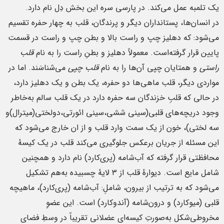
یک تلمبه عمل می‌کند. در پارسی سره این بخش دِل نام دارد.
در انسان‌ها، پستانداران دیگر و پرندگان، قلب به چهار حفره تقسیم
می‌شود: که دهلیز چپ و راست بالا و بطن چپ و راست در قسمت
پایین قرار گرفته‌است. معمولاً دهلیز و بطنِ راست را به نام
قلب
راستی
و همتایان چپی آن‌ها را به نام
قلب چپی
می‌شناسَند. اما در
مواردی دیگر، قلب ماهی‌ها دو حفره، یک بطن و یک دهلیز دارد،
در حالی که قلبِ خزندگان سه حفره دارد در یک قلب سالم به‌خاطر
وجود دریچه‌های قلبی(سینی ششی،سینی ائورتی،دولختی(میترال)و
سه لختی)، خون از یک سمت وارد قلب و از ان خارج می‌شود که
این مسئله از جریان برعکس جلوگیری می‌کند قلب در یک کیسهٔ
محافظتی قرار گرفته که آب‌شامه (پری‌کارد) نام دارد و همچنین
شامل مایع است. دیوارهٔ قلب از ۳ لایهٔ چسبیده به‌هم تشکیل
می‌شود که به ترتیب از بیرون، شاملِ: آب‌شامه (پری‌کارد)، ماهیچه
قلبی (میوکارد) و درون‌شامه (آندوکارد) است. این عضوِ
مخروطی‌شکل به‌صورتِ کیسه‌ای عضلانی تقریباً در وسطِ فضای