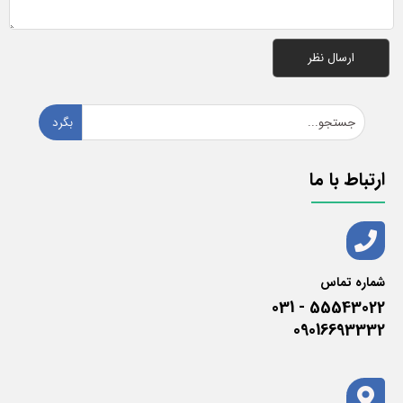
بگرد
ارتباط با ما
شماره تماس
55543022 - 031
09016693332