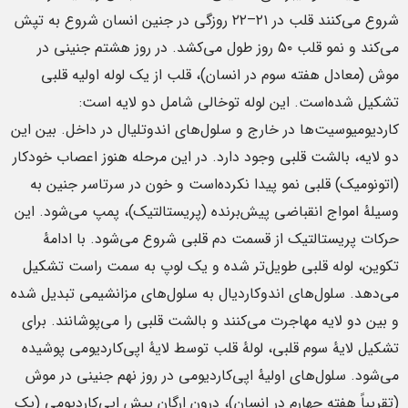
شروع می‌کنند قلب در ۲۱–۲۲ روزگی در جنین انسان شروع به تپش
می‌کند و نمو قلب ۵۰ روز طول می‌کشد. در روز هشتم جنینی در
موش (معادل هفته سوم در انسان)، قلب از یک لوله اولیه قلبی
تشکیل شده‌است. این لوله توخالی شامل دو لایه است:
کاردیومیوسیت‌ها در خارج و سلول‌های اندوتلیال در داخل. بین این
دو لایه، بالشت قلبی وجود دارد. در این مرحله هنوز اعصاب خودکار
(اتونومیک) قلبی نمو پیدا نکرده‌است و خون در سرتاسر جنین به
وسیلهٔ امواج انقباضی پیش‌برنده (پریستالتیک)، پمپ می‌شود. این
حرکات پریستالتیک از قسمت دم قلبی شروع می‌شود. با ادامهٔ
تکوین، لوله قلبی طویل‌تر شده و یک لوپ به سمت راست تشکیل
می‌دهد. سلول‌های اندوکاردیال به سلول‌های مزانشیمی تبدیل شده
و بین دو لایه مهاجرت می‌کنند و بالشت قلبی را می‌پوشانند. برای
تشکیل لایهٔ سوم قلبی، لولهٔ قلب توسط لایهٔ اپی‌کاردیومی پوشیده
می‌شود. سلول‌های اولیهٔ اپی‌کاردیومی در روز نهم جنینی در موش
(تقریباً هفته چهارم در انسان)، درون ارگان پیش اپی‌کاردیومی (یک