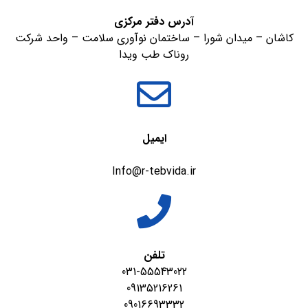
آدرس دفتر مرکزی
کاشان – میدان شورا – ساختمان نوآوری سلامت – واحد شرکت
روناک طب ویدا
ایمیل
Info@r-tebvida.ir
تلفن
031-55543022
09135216261
09016693332