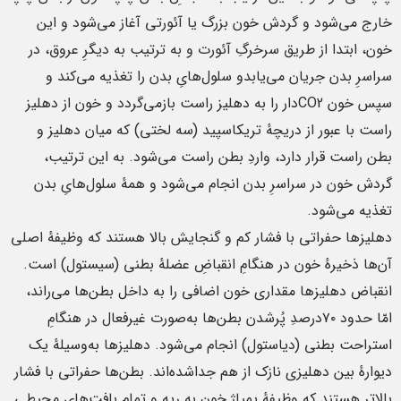
خارج می‌شود و گردش خون بزرگ یا آئورتی آغاز می‌شود و این
خون، ابتدا از طریق سرخرگِ آئورت و به ترتیب به دیگرِ عروق، در
سراسرِ بدن جریان می‌یابدو سلول‌هایِ بدن را تغذیه می‌کند و
سپس خون CO2دار را به دهلیز راست بازمی‌گردد و خون از دهلیز
راست با عبور از دریچهٔ تریکاسپید (سه لختی) که میان دهلیز و
بطن راست قرار دارد، واردِ بطن راست می‌شود. به این ترتیب،
گردش خون در سراسرِ بدن انجام می‌شود و همهٔ سلول‌هایِ بدن
تغذیه می‌شود.
دهلیزها حفراتی با فشار کم و گنجایش بالا هستند که وظیفهٔ اصلی
آن‌ها ذخیرهٔ خون در هنگامِ انقباضِ عضلهٔ بطنی (سیستول) است.
انقباض دهلیزها مقداری خون اضافی را به داخل بطن‌ها می‌راند،
امّا حدود ۷۰درصدِ پُرشدن بطن‌ها به‌صورت غیرفعال در هنگامِ
استراحت بطنی (دیاستول) انجام می‌شود. دهلیزها به‌وسیلهٔ یک
دیوارهٔ بین دهلیزی نازک از هم جداشده‌اند. بطن‌ها حفراتی با فشار
بالاتر هستند که وظیفهٔ پمپاژ خون به ریه و تمام بافت‌های محیطی