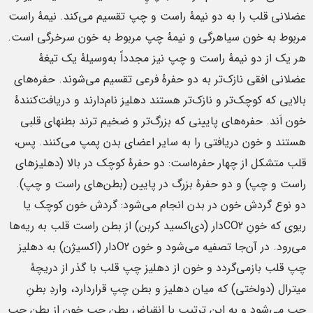
عضلانی قلب را به دو نیمهٔ راست و چپ تقسیم می‌کند. نیمهٔ راست
مربوط به خون سیاهرگی و نیمهٔ چپ مربوط به خون سرخرگی است.
هر یک از دو نیمهٔ راست و چپ نیز مجدداً به‌وسیلهٔ یک تیغهٔ
عضلانی افقی نازک‌تر به دو حفرهٔ فرعی تقسیم می‌شوند. حفره‌های
بالایی که کوچک‌تر و نازک‌تر هستند دهلیز نام‌دارند و دریافت‌کنندهٔ
خون اَند. حفره‌های پایینی که بزرگ‌تر و ضخیم ترند بطنهای قلبی
هستند و خون دریافتی را به سایر اعضای بدن پمپ می‌کنند. پس،
قلب متشکل از چهار حفره‌است: دو حفرهٔ کوچک در بالا (دهلیزهای
راست و چپ) و دو حفرهٔ بزرگ در پایین (بطن‌های راست و چپ).
دو نوع گردش خون در بدن انجام می‌شود: گردش خون کوچک یا
ریوی که خونِ CO2دار (دی‌اکسید کربن) از بطن راست قلب به ریه‌ها
می‌رود. در آن‌جا تصفیه می‌شود و خون O2دار (اکسیژن) به دهلیز
چپ قلب بازمی‌گردد و خون از دهلیز چپ قلب با گذر از دریچهٔ
میترال (دولختی) که میان دهلیز و بطن چپ قراردارد، واردِ بطنِ
چپ می‌شود و به این ترتیب با انقباضِ بطن چپ خون از بطن چپ