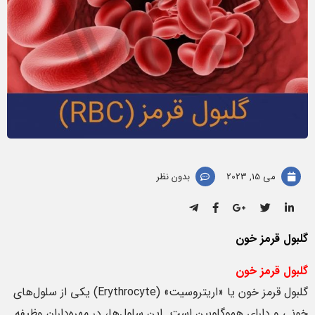
می 15, 2023
بدون نظر
گلبول قرمز خون
گلبول قرمز خون
گلبول قرمز خون یا «اریتروسیت‌» (Erythrocyte) یکی از سلول‌های
خونی و دارای هموگلوبین است. این سلول‌ها، در مهره‌داران وظیفه