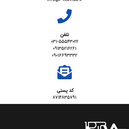
تلفن
031-55543022
09135216261
09016693332
کد پستی
8714835791