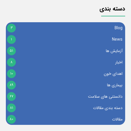
دسته بندی
Blog
3
News
1
آزمایش ها
51
اخبار
8
اهدای خون
10
بیماری ها
89
دانستنی های سلامت
67
دسته بندی مقالات
81
مقالات
80