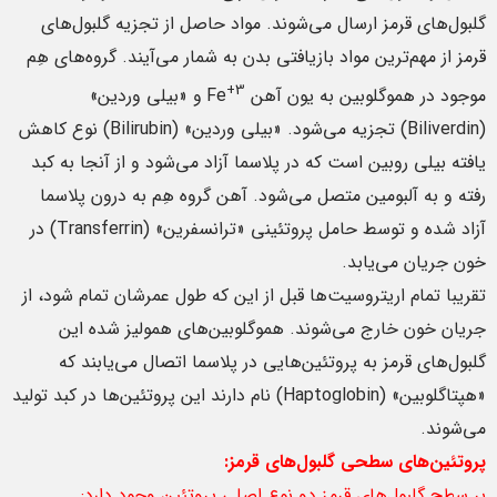
گلبول‌های قرمز ارسال می‌شوند. مواد حاصل از تجزیه گلبول‌های
قرمز از مهم‌ترین مواد بازیافتی بدن به شمار می‌آیند. گروه‌های هِم
+3
موجود در هموگلوبین به یون آهن Fe
و «بیلی‌ وردین»
(Biliverdin) تجزیه می‌شود. «بیلی وردین» (Bilirubin) نوع کاهش
یافته بیلی روبین است که در پلاسما آزاد می‌شود و از آنجا به کبد
رفته و به آلبومین متصل می‌شود. آهن گروه هِم به درون پلاسما
آزاد شده و توسط حامل پروتئینی «ترانسفرین» (Transferrin) در
خون جریان می‌یابد.
تقریبا تمام اریتروسیت‌ها قبل از این که طول عمرشان تمام شود، از
جریان خون خارج می‌شوند. هموگلوبین‌های همولیز شده این
گلبول‌های قرمز به پروتئین‌هایی در پلاسما اتصال می‌یابند که
«هپتاگلوبین» (Haptoglobin) نام دارند این پروتئین‌ها در کبد تولید
می‌شوند.
پروتئین‌های سطحی گلبول‌های قرمز:
بر سطح گلبول‌های قرمز دو نوع اصلی پروتئین وجود دارد: