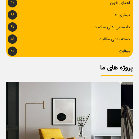
اهدای خون
10
بیماری ها
89
دانستنی های سلامت
67
دسته بندی مقالات
81
مقالات
80
پروژه های ما