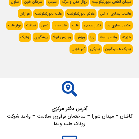
درمان قطعی دیورتیکولیت
زوال عقل و مرگ
سردرد
سرطان خون
سلول
عاقبت بیماری ام اس
علائم دیورتیکولیت
علت دیورتیکولیت
عوارض
عکس بیماری وبا
فشار عصبی
قلب
قند خون
نبض
نظافت
نوار قلب
هزینه
واکسن ابولا
وبا
ورزش
ویروس ابولا
پیشگیری
ژنتیک
ژنتیک هانتینگتون
ژنتیکی
کم خونی
آدرس دفتر مرکزی
کاشان – میدان شورا – ساختمان نوآوری سلامت – واحد شرکت
روناک طب ویدا