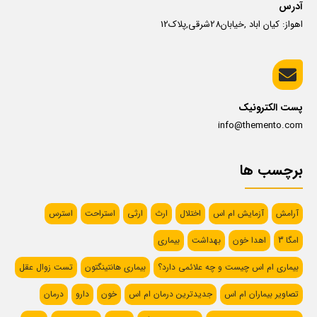
آدرس
اهواز: کیان اباد ,خیابان28شرقی,پلاک12
پست الکترونیک
info@themento.com
برچسب ها
آرامش
آزمایش ام اس
اختلال
ارث
ارثی
استراحت
استرس
امگا 3
اهدا خون
بهداشت
بیماری
بیماری ام اس چیست و چه علائمی دارد؟
بیماری هانتینگتون
تست زوال عقل
تصاویر بیماران ام اس
جدیدترین درمان ام اس
خون
دارو
درمان