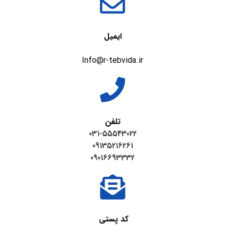
ایمیل
Info@r-tebvida.ir
تلفن
031-55543022
09135216261
09016693332
کد پستی